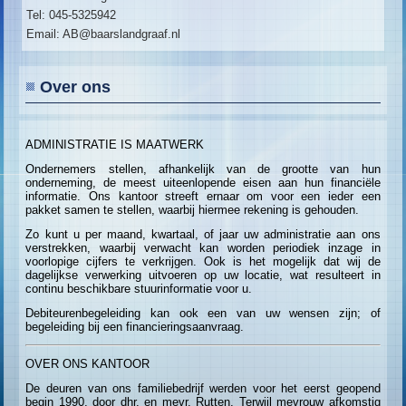
Tel: 045-5325942
Email: AB@baarslandgraaf.nl
Over ons
ADMINISTRATIE IS MAATWERK
Ondernemers stellen, afhankelijk van de grootte van hun
onderneming, de meest uiteenlopende eisen aan hun financiële
informatie. Ons kantoor streeft ernaar om voor een ieder een
pakket samen te stellen, waarbij hiermee rekening is gehouden.
Zo kunt u per maand, kwartaal, of jaar uw administratie aan ons
verstrekken, waarbij verwacht kan worden periodiek inzage in
voorlopige cijfers te verkrijgen. Ook is het mogelijk dat wij de
dagelijkse verwerking uitvoeren op uw locatie, wat resulteert in
continu beschikbare stuurinformatie voor u.
Debiteurenbegeleiding kan ook een van uw wensen zijn; of
begeleiding bij een financieringsaanvraag.
OVER ONS KANTOOR
De deuren van ons familiebedrijf werden voor het eerst geopend
begin 1990, door dhr. en mevr. Rutten. Terwijl mevrouw afkomstig